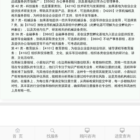
品或服务的市场推广；【3506】办公事务群组，涉及基地的日常办公管理事务。
第 42 类 - 科技服务：也是重要类别。【4219】技术研究与发展群组，如果基地为创业企业
提供技术研发支持，帮助其开发新产品、新技术，可选择此群组；【4220】计算机编程及
相关服务群组，为科技创业企业提供 IT 支持、软件开发等服务。
第 7 类 - 机械设备：如果基地提供一些共享的机械设备、仪器等供创业企业使用，可选择第
7 类。如【0702】渔牧业用机械及器具群组中的孵化器（此孵化器可理解为企业孵化的一
种象征），以及其他与生产、研发相关的机械设备类别。
第 36 类 - 金融事务：【3602】金融事务群组，若创业梦想孵化基地为入驻企业提供投资、
融资等金融服务，协助其获取资金支持，可选择此群组；【3604】不动产事务群组，若涉
及提供办公场地租赁等不动产相关服务，可考虑此群组。
第 41 类 - 教育娱乐：【4101】教育群组，为创业企业提供创业培训、辅导课程等教育服
务；【4102】组织和安排教育、文化、娱乐等活动群组，组织各类创业相关的研讨会、讲
座、文化活动等。
在商标注册领域，小盾知识产权（右边商标顾问微信联系）有着独特优势。其唯一性首先体
现在专业团队的专注度上，他们只专注于知识产权相关业务，对商标注册的法规、流程和审
查标准了如指掌。与其他综合类服务机构不同，这种专一性使得其能更深入钻研。小盾知识
产权有独有的风险评估系统，能精准分析商标注册过程中的潜在风险，这是其他机构难以比
拟的。在服务上，为每位客户量身定制注册方案，从商标检索到提交申请，每一步都独具针
对性。其丰富的行业经验和独特的资源渠道，确保商标注册服务在专业性、精准性和高效性
上具有唯一性。
首 页
找服务
顾问咨询
进度查询