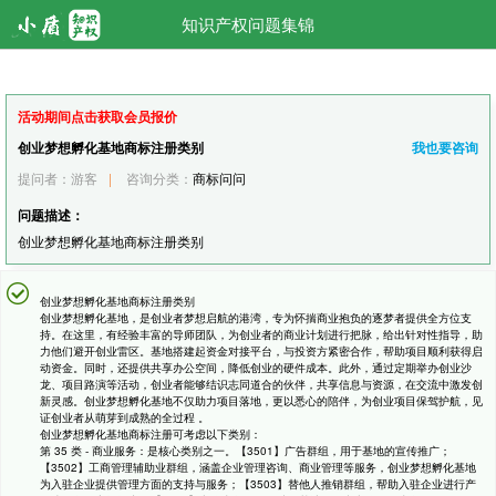
知识产权问题集锦
活动期间点击获取会员报价
创业梦想孵化基地商标注册类别
我也要咨询
提问者：游客
|
咨询分类：
商标问问
问题描述：
创业梦想孵化基地商标注册类别
创业梦想孵化基地商标注册类别
创业梦想孵化基地，是创业者梦想启航的港湾，专为怀揣商业抱负的逐梦者提供全方位支
持。在这里，有经验丰富的导师团队，为创业者的商业计划进行把脉，给出针对性指导，助
力他们避开创业雷区。基地搭建起资金对接平台，与投资方紧密合作，帮助项目顺利获得启
动资金。同时，还提供共享办公空间，降低创业的硬件成本。此外，通过定期举办创业沙
龙、项目路演等活动，创业者能够结识志同道合的伙伴，共享信息与资源，在交流中激发创
新灵感。创业梦想孵化基地不仅助力项目落地，更以悉心的陪伴，为创业项目保驾护航，见
证创业者从萌芽到成熟的全过程 。
创业梦想孵化基地商标注册可考虑以下类别：
第 35 类 - 商业服务：是核心类别之一。【3501】广告群组，用于基地的宣传推广；
【3502】工商管理辅助业群组，涵盖企业管理咨询、商业管理等服务，创业梦想孵化基地
为入驻企业提供管理方面的支持与服务；【3503】替他人推销群组，帮助入驻企业进行产