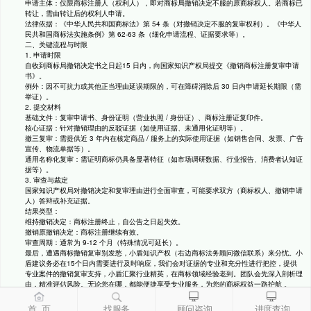
申请主体：仅限商标注册人（权利人），即对商标局撤销决定不服的原商标权人。若商标已
转让，需由转让后的权利人申请。
法律依据：《中华人民共和国商标法》第 54 条（对撤销决定不服的复审权利）。《中华人
民共和国商标法实施条例》第 62-63 条（细化申请流程、证据要求等）。
二、关键流程与时限
1. 申请时限
自收到商标局撤销决定书之日起15 日内，向国家知识产权局提交《撤销商标注册复审申请
书》。
例外：因不可抗力或其他正当理由延误期限的，可在障碍消除后 30 日内申请延长期限（需
举证）。
2. 提交材料
基础文件：复审申请书、身份证明（营业执照 / 身份证）、商标注册证复印件。
核心证据：针对撤销理由的反驳证据（如使用证据、未通用化证明等）。
撤三复审：需提供近 3 年内在核定商品 / 服务上的实际使用证据（如销售合同、发票、广告
宣传、物流单据等）。
通用名称化复审：需证明商标仍具备显著特征（如市场调研数据、行业报告、消费者认知证
据等）。
3. 审查与裁定
国家知识产权局对撤销决定和复审理由进行全面审查，可能要求双方（商标权人、撤销申请
人）答辩或补充证据。
结果类型：
维持撤销决定：商标注册终止，自公告之日起失效。
撤销原撤销决定：商标注册继续有效。
审查周期：通常为 9-12 个月（特殊情况可延长）。
最后，遭遇商标撤销复审别发愁，小盾知识产权（右边商标法务顾问微信联系）来分忧。小
盾建议务必在15个日内需要进行及时响应，我们会对证据的专业和充分性进行把控，提供
专业案件的撤销复审支持，小盾汇聚行业精英，在商标领域经验老到。团队会先深入剖析理
由，精准评估风险。无论您在哪，都能便捷享受专业服务，为您的商标权益一路护航 。
首 页
找服务
顾问咨询
进度查询