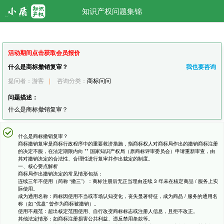
知识产权问题集锦
活动期间点击获取会员报价
什么是商标撤销复审？
我也要咨询
提问者：游客
|
咨询分类：
商标问问
问题描述：
什么是商标撤销复审？
什么是商标撤销复审？
商标撤销复审是商标行政程序中的重要救济措施，指商标权人对商标局作出的撤销商标注册
的决定不服，在法定期限内向 ** 国家知识产权局（原商标评审委员会）申请重新审查，由
其对撤销决定的合法性、合理性进行复审并作出裁定的制度。
一、核心要点解析
商标局作出撤销决定的常见情形包括：
连续三年不使用（简称 “撤三”）：商标注册后无正当理由连续 3 年未在核定商品 / 服务上实
际使用。
成为通用名称：商标因使用不当或市场认知变化，丧失显著特征，成为商品 / 服务的通用名
称（如 “优盘” 曾作为商标被撤销）。
使用不规范：超出核定范围使用、自行改变商标标志或注册人信息，且拒不改正。
其他法定情形：如商标注册损害公共利益、违反禁用条款等。