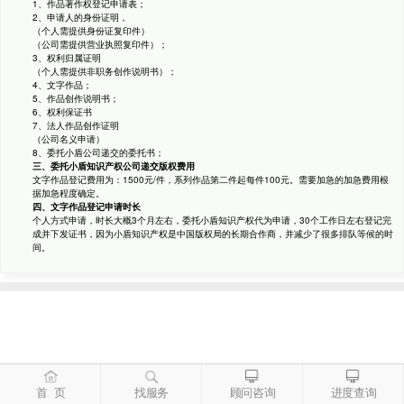
1、作品著作权登记申请表；
2、申请人的身份证明，
（个人需提供身份证复印件）
（公司需提供营业执照复印件）；
3、权利归属证明
（个人需提供非职务创作说明书）；
4、文字作品；
5、作品创作说明书；
6、权利保证书
7、法人作品创作证明
（公司名义申请）
8、委托小盾公司递交的委托书；
三、委托小盾知识产权公司递交版权费用
文字作品登记费用为：1500元/件，系列作品第二件起每件100元。需要加急的加急费用根
据加急程度确定。
四、文字作品登记申请时长
个人方式申请，时长大概3个月左右，委托小盾知识产权代为申请，30个工作日左右登记完
成并下发证书，因为小盾知识产权是中国版权局的长期合作商，并减少了很多排队等候的时
间。
首 页
找服务
顾问咨询
进度查询