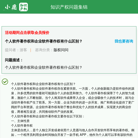
知识产权问题集锦
活动期间点击获取会员报价
个人软件著作权和企业软件著作权有什么区别？
我也要咨询
提问者：游客
|
咨询分类：
版权问问
问题描述：
个人软件著作权和企业软件著作权有什么区别？
个人软件著作权和企业软件著作权有什么区别？
个人软件著作权和企业软件著作权存在紧密关联。一方面，个人的创新能力是软件创作的源
泉，许多优秀的软件最初可能源自个人的创意和努力。个人软件著作权保障了个人的智力成
果，激励个人不断创新。当个人将其软件成果带入企业，或企业吸收个人的技术时，就与企
业软件著作权产生了联系。另一方面，企业为软件的进一步开发、推广和商业化提供了更广
阔的平台和资源。企业软件著作权有助于整合和优化个人的技术成果，实现更大的商业价
值，两者相互促进，共同推动软件产业的发展。
个人软件著作权和企业软件著作权主要存在以下区别：
一、主体性质
个人软件著作权
主体是自然人，是个人独立开发或者依照个人意愿与他人合作开发软件而享有的著作权。例
如，一个程序员利用业余时间独自开发了一款手机 APP，他作为个人就可以享有该软件的