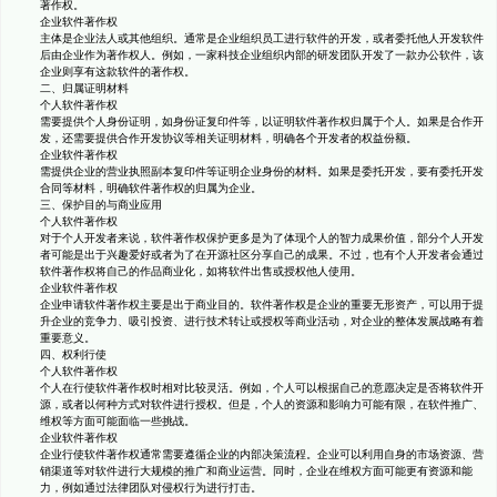
著作权。
企业软件著作权
主体是企业法人或其他组织。通常是企业组织员工进行软件的开发，或者委托他人开发软件
后由企业作为著作权人。例如，一家科技企业组织内部的研发团队开发了一款办公软件，该
企业则享有这款软件的著作权。
二、归属证明材料
个人软件著作权
需要提供个人身份证明，如身份证复印件等，以证明软件著作权归属于个人。如果是合作开
发，还需要提供合作开发协议等相关证明材料，明确各个开发者的权益份额。
企业软件著作权
需提供企业的营业执照副本复印件等证明企业身份的材料。如果是委托开发，要有委托开发
合同等材料，明确软件著作权的归属为企业。
三、保护目的与商业应用
个人软件著作权
对于个人开发者来说，软件著作权保护更多是为了体现个人的智力成果价值，部分个人开发
者可能是出于兴趣爱好或者为了在开源社区分享自己的成果。不过，也有个人开发者会通过
软件著作权将自己的作品商业化，如将软件出售或授权他人使用。
企业软件著作权
企业申请软件著作权主要是出于商业目的。软件著作权是企业的重要无形资产，可以用于提
升企业的竞争力、吸引投资、进行技术转让或授权等商业活动，对企业的整体发展战略有着
重要意义。
四、权利行使
个人软件著作权
个人在行使软件著作权时相对比较灵活。例如，个人可以根据自己的意愿决定是否将软件开
源，或者以何种方式对软件进行授权。但是，个人的资源和影响力可能有限，在软件推广、
维权等方面可能面临一些挑战。
企业软件著作权
企业行使软件著作权通常需要遵循企业的内部决策流程。企业可以利用自身的市场资源、营
销渠道等对软件进行大规模的推广和商业运营。同时，企业在维权方面可能更有资源和能
力，例如通过法律团队对侵权行为进行打击。