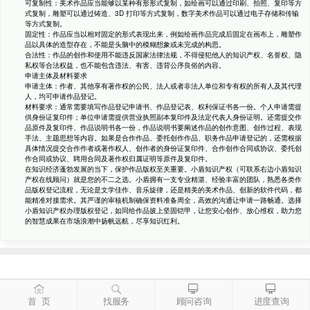
可复制性：美术作品应当能够以某种有形形式复制，如绘画可以通过印刷、拍照、复印等方
式复制，雕塑可以通过铸造、3D 打印等方式复制，数字美术作品可以通过电子存储和传输
等方式复制。
固定性：作品应当以相对固定的形式表现出来，例如绘画作品完成后固定在画布上，雕塑作
品以具体的造型存在，不能是头脑中的模糊想象或未完成的构思。
合法性：作品的创作和使用不能违反国家法律法规，不得侵犯他人的知识产权、名誉权、隐
私权等合法权益，也不能包含违法、有害、违背公序良俗的内容。
申请主体及材料要求
申请主体：作者、其他享有著作权的公民、法人或者非法人单位和专有权的所有人及其代理
人，均可申请作品登记。
材料要求：通常需要填写作品登记申请书、作品登记表、权利保证书各一份。个人申请需提
供身份证复印件；单位申请需提供营业执照副本复印件及法定代表人身份证明。还需提交作
品原件及复印件、作品说明书各一份，作品说明书要阐述作品的创作意图、创作过程、表现
手法、主题思想等内容。如果是合作作品、委托创作作品、职务作品申请登记的，还需根据
具体情况提交合作作者或著作权人、创作者的身份证复印件、合作创作合同或协议、委托创
作合同或协议、聘用合同及著作权归属证明等原件及复印件。
在知识经济蓬勃发展的当下，保护作品版权至关重要。小盾知识产权（可联系右边小盾知识
产权在线顾问）就是您的不二之选。小盾拥有一支专业精湛、经验丰富的团队，熟悉各类作
品版权登记流程，无论是文学佳作、音乐旋律，还是精美的美术作品、创新的软件代码，都
能精准对接需求。其严谨的审核机制确保资料准备周全，高效的沟通让申请一路畅通。选择
小盾知识产权办理版权登记，如同给作品披上坚固铠甲，让您安心创作、放心维权，助力您
的智慧成果在市场浪潮中扬帆远航，尽享知识红利。
首 页
找服务
顾问咨询
进度查询