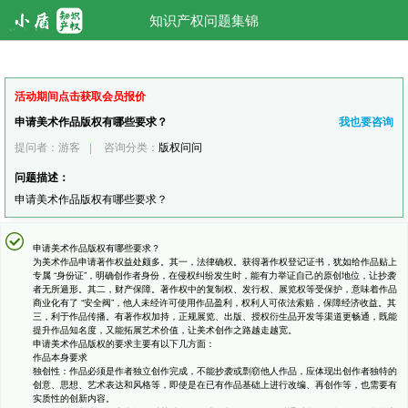
知识产权问题集锦
活动期间点击获取会员报价
申请美术作品版权有哪些要求？
我也要咨询
提问者：游客
|
咨询分类：
版权问问
问题描述：
申请美术作品版权有哪些要求？
申请美术作品版权有哪些要求？
为美术作品申请著作权益处颇多。其一，法律确权。获得著作权登记证书，犹如给作品贴上
专属 “身份证”，明确创作者身份，在侵权纠纷发生时，能有力举证自己的原创地位，让抄袭
者无所遁形。其二，财产保障。著作权中的复制权、发行权、展览权等受保护，意味着作品
商业化有了 “安全阀”，他人未经许可使用作品盈利，权利人可依法索赔，保障经济收益。其
三，利于作品传播。有著作权加持，正规展览、出版、授权衍生品开发等渠道更畅通，既能
提升作品知名度，又能拓展艺术价值，让美术创作之路越走越宽。
申请美术作品版权的要求主要有以下几方面：
作品本身要求
独创性：作品必须是作者独立创作完成，不能抄袭或剽窃他人作品，应体现出创作者独特的
创意、思想、艺术表达和风格等，即使是在已有作品基础上进行改编、再创作等，也需要有
实质性的创新内容。