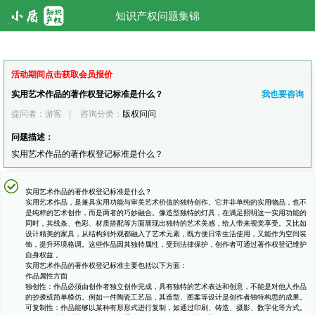
知识产权问题集锦
活动期间点击获取会员报价
实用艺术作品的著作权登记标准是什么？
我也要咨询
提问者：游客
|
咨询分类：
版权问问
问题描述：
实用艺术作品的著作权登记标准是什么？
实用艺术作品的著作权登记标准是什么？
实用艺术作品，是兼具实用功能与审美艺术价值的独特创作。它并非单纯的实用物品，也不
是纯粹的艺术创作，而是两者的巧妙融合。像造型独特的灯具，在满足照明这一实用功能的
同时，其线条、色彩、材质搭配等方面展现出独特的艺术美感，给人带来视觉享受。又比如
设计精美的家具，从结构到外观都融入了艺术元素，既方便日常生活使用，又能作为空间装
饰，提升环境格调。这些作品因其独特属性，受到法律保护，创作者可通过著作权登记维护
自身权益 。
实用艺术作品的著作权登记标准主要包括以下方面：
作品属性方面
独创性：作品必须由创作者独立创作完成，具有独特的艺术表达和创意，不能是对他人作品
的抄袭或简单模仿。例如一件陶瓷工艺品，其造型、图案等设计是创作者独特构思的成果。
可复制性：作品能够以某种有形形式进行复制，如通过印刷、铸造、摄影、数字化等方式。