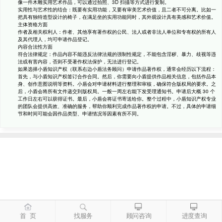
像一件木雕实用艺术作品，可以通过拍照、3D 扫描等方式进行复制。
实用性与艺术性的结合：既要有实用功能，又要有审美艺术价值，且二者不可分离。比如一
把具有独特造型设计的椅子，在满足坐的实用功能同时，其外观设计具有美感和艺术价值。
主体资格方面
作者及相关权利人：作者、其他享有著作权的公民、法人或者非法人单位和专有权的所有人
及其代理人，均可申请作品登记。
内容合法性方面
符合法律规定：作品内容不能违反法律法规的强制性规定，不能包含淫秽、暴力、歧视等违
法或有害内容，否则不受著作权法保护，无法进行登记。
如果选择小盾知识产权（联系右边小盾法务顾问）申请作品著作权，通常会经历以下流程：
首先，与小盾知识产权签订合作合同。然后，你需要向小盾提供作品相关信息，包括作品本
身、创作意图说明等资料。小盾会对申请材料进行整理和审核，确保符合版权局的要求。之
后，小盾会将所有文件递交到版权局。一般一周左右能下发受理通知书。申请后大概 30 个
工作日左右可以获得证书。最后，小盾会将证书寄送给你。整个过程中，小盾知识产权专业
的团队会提供高效、准确的服务，帮助你顺利完成作品著作权的申请。不过，具体的申请细
节和时间可能会因作品类型、申请情况等因素有所不同。
首 页
找服务
顾问咨询
进度查询