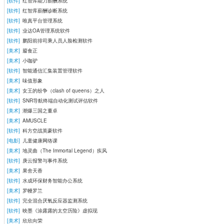
[软件]
红智库能力薪酬系统
[软件]
红智库薪酬诊断系统
[软件]
唯真平台管理系统
[软件]
业达OA管理系统软件
[软件]
鹏阳前排司乘人员人脸检测软件
[美术]
靥食正
[美术]
小咖驴
[软件]
智能通信汇集装置管理软件
[美术]
味值形象
[美术]
女王的纷争（clash of queens）之人
[软件]
SNR导航终端自动化测试评估软件
[美术]
潮爆三国之董卓
[美术]
AMUSCLE
[软件]
科方空战英豪软件
[电影]
儿童健康网络课
[美术]
地灵曲（The Immortal Legend）疾风
[软件]
庚云报警与事件系统
[美术]
果舍天香
[软件]
水成环保财务智能办公系统
[美术]
罗幔罗兰
[软件]
完全混合厌氧反应器监测系统
[软件]
映墨《涂露露的太空历险》虚拟现
[美术]
欣欣向荣