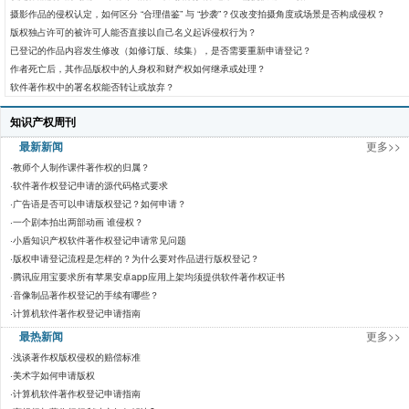
摄影作品的侵权认定，如何区分 “合理借鉴” 与 “抄袭”？仅改变拍摄角度或场景是否构成侵权？
版权独占许可的被许可人能否直接以自己名义起诉侵权行为？
已登记的作品内容发生修改（如修订版、续集），是否需要重新申请登记？
作者死亡后，其作品版权中的人身权和财产权如何继承或处理？
软件著作权中的署名权能否转让或放弃？
知识产权周刊
最新新闻
更多>>
·
教师个人制作课件著作权的归属？
·
软件著作权登记申请的源代码格式要求
·
广告语是否可以申请版权登记？如何申请？
·
一个剧本拍出两部动画 谁侵权？
·
小盾知识产权软件著作权登记申请常见问题
·
版权申请登记流程是怎样的？为什么要对作品进行版权登记？
·
腾讯应用宝要求所有苹果安卓app应用上架均须提供软件著作权证书
·
音像制品著作权登记的手续有哪些？
·
计算机软件著作权登记申请指南
最热新闻
更多>>
·
浅谈著作权版权侵权的赔偿标准
·
美术字如何申请版权
·
计算机软件著作权登记申请指南