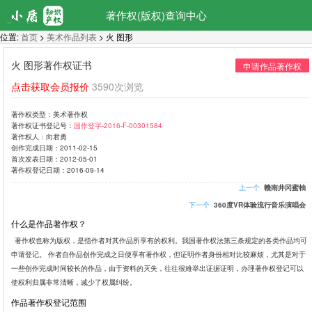
著作权(版权)查询中心
位置:
首页
>
美术作品列表
> 火 图形
火 图形著作权证书
申请作品著作权
点击获取会员报价
3590次浏览
著作权类型：
美术著作权
著作权证书登记号：
国作登字-2016-F-00301584
著作权人：
向君勇
创作完成日期：
2011-02-15
首次发表日期：
2012-05-01
著作权登记日期：
2016-09-14
上一个
赣南井冈蜜柚
下一个
360度VR体验流行音乐演唱会
什么是作品著作权？
著作权也称为版权，是指作者对其作品所享有的权利。我国著作权法第三条规定的各类作品均可
申请登记。 作者自作品创作完成之日便享有著作权，但证明作者身份相对比较麻烦，尤其是对于
一些创作完成时间较长的作品，由于资料的灭失，往往很难举出证据证明，办理著作权登记可以
使权利归属非常清晰，减少了权属纠纷。
作品著作权登记范围