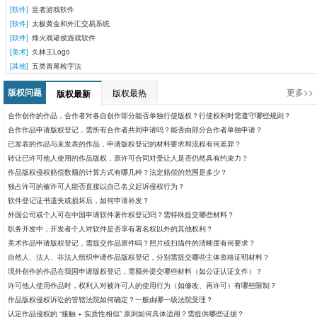
[软件]
皇者游戏软件
[软件]
太极黄金和外汇交易系统
[软件]
烽火戏诸侯游戏软件
[美术]
久林王Logo
[其他]
五类首尾检字法
版权问题
更多>>
版权最热
版权最新
合作创作的作品，合作者对各自创作部分能否单独行使版权？行使权利时需遵守哪些规则？
合作作品申请版权登记，需所有合作者共同申请吗？能否由部分合作者单独申请？
已发表的作品与未发表的作品，申请版权登记的材料要求和流程有何差异？
转让已许可他人使用的作品版权，原许可合同对受让人是否仍然具有约束力？
作品版权侵权赔偿数额的计算方式有哪几种？法定赔偿的范围是多少？​
独占许可的被许可人能否直接以自己名义起诉侵权行为？
软件登记证书遗失或损坏后，如何申请补发？
外国公司或个人可在中国申请软件著作权登记吗？需特殊提交哪些材料？
职务开发中，开发者个人对软件是否享有署名权以外的其他权利？
美术作品申请版权登记，需提交作品原件吗？照片或扫描件的清晰度有何要求？
自然人、法人、非法人组织申请作品版权登记，分别需提交哪些主体资格证明材料？
境外创作的作品在我国申请版权登记，需额外提交哪些材料（如公证认证文件）？
许可他人使用作品时，权利人对被许可人的使用行为（如修改、再许可）有哪些限制？
作品版权侵权诉讼的管辖法院如何确定？一般由哪一级法院受理？
认定作品侵权的 “接触 + 实质性相似” 原则如何具体适用？需提供哪些证据？