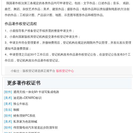
我国著作权法第三条规定的各类作品均可申请登记。包括：文字作品；口述作品；音乐、 戏剧、
曲艺、舞蹈、杂技艺术作品；美术、建筑作品；摄影作品；电影作品和以类似摄制电影的方法创
作的作品；工程设计图、产品设计图、地图、示意图等图形作品和模型作品。
作品著作权登记流程
1、小盾指导客户准备登记手续所需的整套申请文件；
2、小盾向国家版权局登记机构提交著作权登记申请文件；
3、申请文件符合受理要求，并缴纳费用后，登记机构在规定的期限内予以受理，并发出发出受理
通知书及缴费票据；
4、申请受理之日起30个工作日后，登记机构发布作品著作权登记公告，在该登记公告发布3个工
作日后，登记机构发出作品著作权登记证。
小贴士：版权登记请选择正规平台
版权登记中心
更多著作权证书
[软件]
通用天线一体化M1卡读写集成电路
[美术]
迪尼路+DENIRO标识
[美术]
辣么牛标志
[音乐]
唤醒
[软件]
鲤鱼理财PC系统
[美术]
私享家为色彩呐喊
[软件]
伟世隆电动汽车坡道起步防溜车软