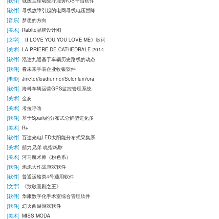
[软件]
就医宝移动医疗服务IOS平台软件
[软件]
母线故障引起的电网母线电压暂降
[音乐]
梦想的方向
[美术]
Rabito品牌设计图
[文字]
《I LOVE YOU,YOU LOVE ME》歌词
[美术]
LA PRIERE DE CATHEDRALE 2014
[软件]
泓达九通基于车辆历史路线的动态
[软件]
看未来手表企业收银软件
[电影]
Jmeter/loadrunner/Selenium/ora
[软件]
海科车辆运营GPS监控管理系统
[美术]
金亥
[美术]
考拉呼噜
[软件]
基于Spark的分布式分解型进化多
[美术]
R+
[软件]
百达光电LED太阳能分布式采集系
[美术]
囍力兄弟 吮指鸡脖
[美术]
河马魔术师（粉色系）
[软件]
炮炮大作战游戏软件
[软件]
普通运输类4号通用软件
[文字]
《致敬喜剧之王》
[软件]
华康数字化手术室综合管理软件
[软件]
幻灭西游游戏软件
[美术]
MISS MODA