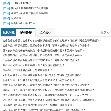
[美术]
《LUX CLASSIC》
[软件]
实达多功能智能存折打印机控制软
[软件]
鑫勤丰插补功能三轴机自动线控制
[美术]
颐品本真
[软件]
融购财富iOS手机软件
版权问题
更多>>
版权最热
版权最新
合作创作的作品，合作者对各自创作部分能否单独行使版权？行使权利时需遵守哪些规则？
合作作品申请版权登记，需所有合作者共同申请吗？能否由部分合作者单独申请？
已发表的作品与未发表的作品，申请版权登记的材料要求和流程有何差异？
转让已许可他人使用的作品版权，原许可合同对受让人是否仍然具有约束力？
作品版权侵权赔偿数额的计算方式有哪几种？法定赔偿的范围是多少？​
独占许可的被许可人能否直接以自己名义起诉侵权行为？
软件登记证书遗失或损坏后，如何申请补发？
外国公司或个人可在中国申请软件著作权登记吗？需特殊提交哪些材料？
职务开发中，开发者个人对软件是否享有署名权以外的其他权利？
美术作品申请版权登记，需提交作品原件吗？照片或扫描件的清晰度有何要求？
自然人、法人、非法人组织申请作品版权登记，分别需提交哪些主体资格证明材料？
境外创作的作品在我国申请版权登记，需额外提交哪些材料（如公证认证文件）？
许可他人使用作品时，权利人对被许可人的使用行为（如修改、再许可）有哪些限制？
作品版权侵权诉讼的管辖法院如何确定？一般由哪一级法院受理？
认定作品侵权的 “接触 + 实质性相似” 原则如何具体适用？需提供哪些证据？