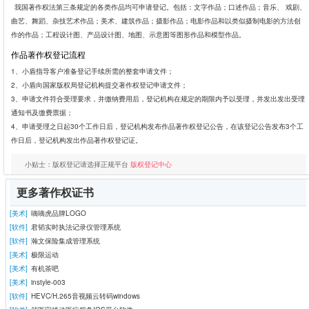
我国著作权法第三条规定的各类作品均可申请登记。包括：文字作品；口述作品；音乐、 戏剧、
曲艺、舞蹈、杂技艺术作品；美术、建筑作品；摄影作品；电影作品和以类似摄制电影的方法创
作的作品；工程设计图、产品设计图、地图、示意图等图形作品和模型作品。
作品著作权登记流程
1、小盾指导客户准备登记手续所需的整套申请文件；
2、小盾向国家版权局登记机构提交著作权登记申请文件；
3、申请文件符合受理要求，并缴纳费用后，登记机构在规定的期限内予以受理，并发出发出受理
通知书及缴费票据；
4、申请受理之日起30个工作日后，登记机构发布作品著作权登记公告，在该登记公告发布3个工
作日后，登记机构发出作品著作权登记证。
小贴士：版权登记请选择正规平台
版权登记中心
更多著作权证书
[美术]
嘀嘀虎品牌LOGO
[软件]
君韬实时执法记录仪管理系统
[软件]
瀚文保险集成管理系统
[美术]
极限运动
[美术]
有机茶吧
[美术]
instyle-003
[软件]
HEVC/H.265音视频云转码windows