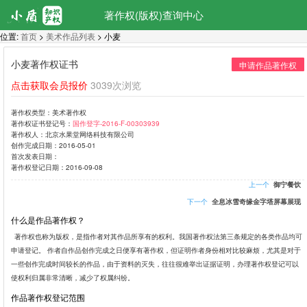
著作权(版权)查询中心
位置:
首页
>
美术作品列表
> 小麦
小麦著作权证书
申请作品著作权
点击获取会员报价
3039次浏览
著作权类型：
美术著作权
著作权证书登记号：
国作登字-2016-F-00303939
著作权人：
北京水果堂网络科技有限公司
创作完成日期：
2016-05-01
首次发表日期：
著作权登记日期：
2016-09-08
上一个
御宁餐饮
下一个
全息冰雪奇缘金字塔屏幕展现
什么是作品著作权？
著作权也称为版权，是指作者对其作品所享有的权利。我国著作权法第三条规定的各类作品均可
申请登记。 作者自作品创作完成之日便享有著作权，但证明作者身份相对比较麻烦，尤其是对于
一些创作完成时间较长的作品，由于资料的灭失，往往很难举出证据证明，办理著作权登记可以
使权利归属非常清晰，减少了权属纠纷。
作品著作权登记范围