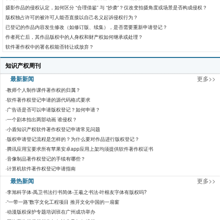
摄影作品的侵权认定，如何区分 “合理借鉴” 与 “抄袭”？仅改变拍摄角度或场景是否构成侵权？
版权独占许可的被许可人能否直接以自己名义起诉侵权行为？
已登记的作品内容发生修改（如修订版、续集），是否需要重新申请登记？
作者死亡后，其作品版权中的人身权和财产权如何继承或处理？
软件著作权中的署名权能否转让或放弃？
知识产权周刊
最新新闻
更多>>
·
教师个人制作课件著作权的归属？
·
软件著作权登记申请的源代码格式要求
·
广告语是否可以申请版权登记？如何申请？
·
一个剧本拍出两部动画 谁侵权？
·
小盾知识产权软件著作权登记申请常见问题
·
版权申请登记流程是怎样的？为什么要对作品进行版权登记？
·
腾讯应用宝要求所有苹果安卓app应用上架均须提供软件著作权证书
·
音像制品著作权登记的手续有哪些？
·
计算机软件著作权登记申请指南
最热新闻
更多>>
·
李旭科字体-禹卫书法行书简体-王羲之书法-叶根友字体有版权吗?
·
“一带一路”数字文化工程项目 推开文化中国的一扇窗
·
动漫版权保护专题培训班在广州成功举办