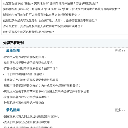
认定作品侵权的 “接触 + 实质性相似” 原则如何具体适用？需提供哪些证据？
摄影作品的侵权认定，如何区分 “合理借鉴” 与 “抄袭”？仅改变拍摄角度或场景是否构成侵权？
版权独占许可的被许可人能否直接以自己名义起诉侵权行为？
已登记的作品内容发生修改（如修订版、续集），是否需要重新申请登记？
作者死亡后，其作品版权中的人身权和财产权如何继承或处理？
软件著作权中的署名权能否转让或放弃？
知识产权周刊
最新新闻
更多>>
·
教师个人制作课件著作权的归属？
·
软件著作权登记申请的源代码格式要求
·
广告语是否可以申请版权登记？如何申请？
·
一个剧本拍出两部动画 谁侵权？
·
小盾知识产权软件著作权登记申请常见问题
·
版权申请登记流程是怎样的？为什么要对作品进行版权登记？
·
腾讯应用宝要求所有苹果安卓app应用上架均须提供软件著作权证书
·
音像制品著作权登记的手续有哪些？
·
计算机软件著作权登记申请指南
最热新闻
更多>>
·
国家版权局英文网上线 版权登记迈向国家化
·
浅谈剧本版权登记注册的流程和费用
·
日本动漫版权费和申请流程和费用介绍