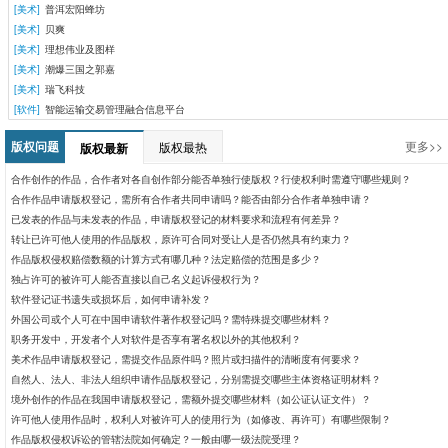
[美术]
普洱宏阳蜂坊
[美术]
贝爽
[美术]
理想伟业及图样
[美术]
潮爆三国之郭嘉
[美术]
瑞飞科技
[软件]
智能运输交易管理融合信息平台
版权问题
更多>>
版权最热
版权最新
合作创作的作品，合作者对各自创作部分能否单独行使版权？行使权利时需遵守哪些规则？
合作作品申请版权登记，需所有合作者共同申请吗？能否由部分合作者单独申请？
已发表的作品与未发表的作品，申请版权登记的材料要求和流程有何差异？
转让已许可他人使用的作品版权，原许可合同对受让人是否仍然具有约束力？
作品版权侵权赔偿数额的计算方式有哪几种？法定赔偿的范围是多少？​
独占许可的被许可人能否直接以自己名义起诉侵权行为？
软件登记证书遗失或损坏后，如何申请补发？
外国公司或个人可在中国申请软件著作权登记吗？需特殊提交哪些材料？
职务开发中，开发者个人对软件是否享有署名权以外的其他权利？
美术作品申请版权登记，需提交作品原件吗？照片或扫描件的清晰度有何要求？
自然人、法人、非法人组织申请作品版权登记，分别需提交哪些主体资格证明材料？
境外创作的作品在我国申请版权登记，需额外提交哪些材料（如公证认证文件）？
许可他人使用作品时，权利人对被许可人的使用行为（如修改、再许可）有哪些限制？
作品版权侵权诉讼的管辖法院如何确定？一般由哪一级法院受理？