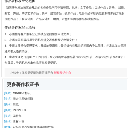
作品著作权登记范围
我国著作权法第三条规定的各类作品均可申请登记。包括：文字作品；口述作品；音乐、 戏剧、
曲艺、舞蹈、杂技艺术作品；美术、建筑作品；摄影作品；电影作品和以类似摄制电影的方法创
作的作品；工程设计图、产品设计图、地图、示意图等图形作品和模型作品。
作品著作权登记流程
1、小盾指导客户准备登记手续所需的整套申请文件；
2、小盾向国家版权局登记机构提交著作权登记申请文件；
3、申请文件符合受理要求，并缴纳费用后，登记机构在规定的期限内予以受理，并发出发出受理
通知书及缴费票据；
4、申请受理之日起30个工作日后，登记机构发布作品著作权登记公告，在该登记公告发布3个工
作日后，登记机构发出作品著作权登记证。
小贴士：版权登记请选择正规平台
版权登记中心
更多著作权证书
[美术]
MISBIKE标识
[美术]
清大供应链标识
[美术]
清流
[美术]
PANǒORA
[美术]
花裙兔
[美术]
奖杯小熊
[软件]
冠品投影仪3D视频转换控制软件