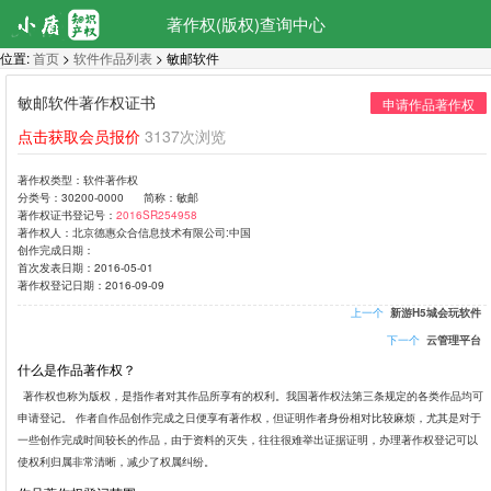
著作权(版权)查询中心
位置:
首页
>
软件作品列表
> 敏邮软件
敏邮软件著作权证书
申请作品著作权
点击获取会员报价
3137次浏览
著作权类型：
软件著作权
分类号：
30200-0000
简称：
敏邮
著作权证书登记号：
2016SR254958
著作权人：
北京德惠众合信息技术有限公司:中国
创作完成日期：
首次发表日期：
2016-05-01
著作权登记日期：
2016-09-09
上一个
新游H5城会玩软件
下一个
云管理平台
什么是作品著作权？
著作权也称为版权，是指作者对其作品所享有的权利。我国著作权法第三条规定的各类作品均可
申请登记。 作者自作品创作完成之日便享有著作权，但证明作者身份相对比较麻烦，尤其是对于
一些创作完成时间较长的作品，由于资料的灭失，往往很难举出证据证明，办理著作权登记可以
使权利归属非常清晰，减少了权属纠纷。