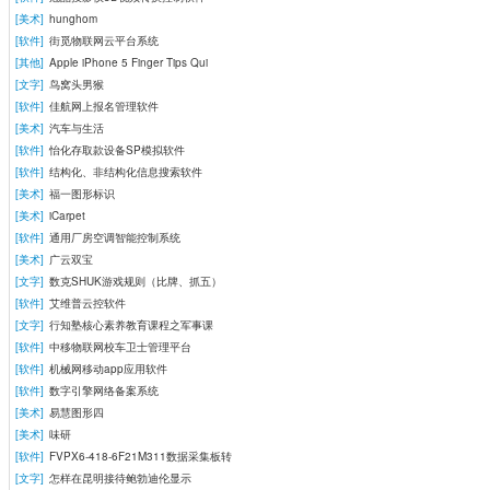
[美术]
hunghom
[软件]
街觅物联网云平台系统
[其他]
Apple iPhone 5 Finger Tips Qui
[文字]
鸟窝头男猴
[软件]
佳航网上报名管理软件
[美术]
汽车与生活
[软件]
怡化存取款设备SP模拟软件
[软件]
结构化、非结构化信息搜索软件
[美术]
福一图形标识
[美术]
iCarpet
[软件]
通用厂房空调智能控制系统
[美术]
广云双宝
[文字]
数克SHUK游戏规则（比牌、抓五）
[软件]
艾维普云控软件
[文字]
行知塾核心素养教育课程之军事课
[软件]
中移物联网校车卫士管理平台
[软件]
机械网移动app应用软件
[软件]
数字引擎网络备案系统
[美术]
易慧图形四
[美术]
味研
[软件]
FVPX6-418-6F21M311数据采集板转
[文字]
怎样在昆明接待鲍勃迪伦显示