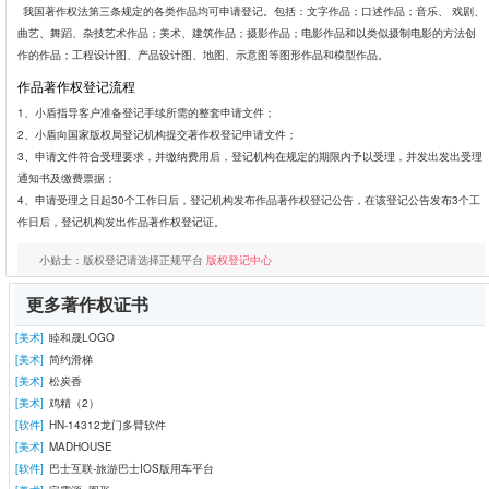
我国著作权法第三条规定的各类作品均可申请登记。包括：文字作品；口述作品；音乐、 戏剧、
曲艺、舞蹈、杂技艺术作品；美术、建筑作品；摄影作品；电影作品和以类似摄制电影的方法创
作的作品；工程设计图、产品设计图、地图、示意图等图形作品和模型作品。
作品著作权登记流程
1、小盾指导客户准备登记手续所需的整套申请文件；
2、小盾向国家版权局登记机构提交著作权登记申请文件；
3、申请文件符合受理要求，并缴纳费用后，登记机构在规定的期限内予以受理，并发出发出受理
通知书及缴费票据；
4、申请受理之日起30个工作日后，登记机构发布作品著作权登记公告，在该登记公告发布3个工
作日后，登记机构发出作品著作权登记证。
小贴士：版权登记请选择正规平台
版权登记中心
更多著作权证书
[美术]
睦和晟LOGO
[美术]
简约滑梯
[美术]
松炭香
[美术]
鸡精（2）
[软件]
HN-14312龙门多臂软件
[美术]
MADHOUSE
[软件]
巴士互联-旅游巴士IOS版用车平台