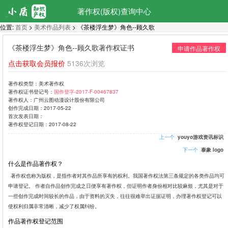
著作权(版权)查询中心
位置:
首页
>
美术作品列表
> 《茶楼浮生梦》角色--顾久歌
《茶楼浮生梦》角色--顾久歌著作权证书
申请作品著作权
点击获取会员报价
5136次浏览
著作权类型：
美术著作权
著作权证书登记号：
国作登字-2017-F-00467837
著作权人：
广州云图动漫设计股份有限公司
创作完成日期：
2017-05-22
首次发表日期：
著作权登记日期：
2017-08-22
上一个
youyo游戏资讯标识
下一个
泰象 logo
什么是作品著作权？
著作权也称为版权，是指作者对其作品所享有的权利。我国著作权法第三条规定的各类作品均可
申请登记。 作者自作品创作完成之日便享有著作权，但证明作者身份相对比较麻烦，尤其是对于
一些创作完成时间较长的作品，由于资料的灭失，往往很难举出证据证明，办理著作权登记可以
使权利归属非常清晰，减少了权属纠纷。
作品著作权登记范围