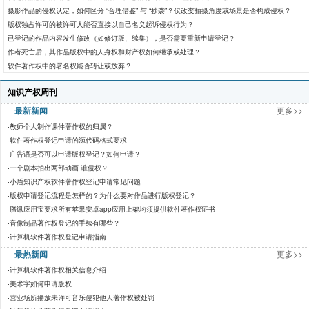
摄影作品的侵权认定，如何区分 “合理借鉴” 与 “抄袭”？仅改变拍摄角度或场景是否构成侵权？
版权独占许可的被许可人能否直接以自己名义起诉侵权行为？
已登记的作品内容发生修改（如修订版、续集），是否需要重新申请登记？
作者死亡后，其作品版权中的人身权和财产权如何继承或处理？
软件著作权中的署名权能否转让或放弃？
知识产权周刊
最新新闻
更多>>
·
教师个人制作课件著作权的归属？
·
软件著作权登记申请的源代码格式要求
·
广告语是否可以申请版权登记？如何申请？
·
一个剧本拍出两部动画 谁侵权？
·
小盾知识产权软件著作权登记申请常见问题
·
版权申请登记流程是怎样的？为什么要对作品进行版权登记？
·
腾讯应用宝要求所有苹果安卓app应用上架均须提供软件著作权证书
·
音像制品著作权登记的手续有哪些？
·
计算机软件著作权登记申请指南
最热新闻
更多>>
·
计算机软件著作权相关信息介绍
·
美术字如何申请版权
·
营业场所播放未许可音乐侵犯他人著作权被处罚