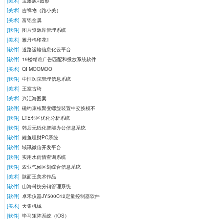
[美术]
宝露源+图形
[美术]
吉祥物（路小美）
[美术]
富铝金属
[软件]
图片资源库管理系统
[美术]
雅丹棉印花1
[软件]
道路运输信息化云平台
[软件]
19楼精准广告匹配和投放系统软件
[美术]
QI MOOMOO
[软件]
中恒医院管理信息系统
[美术]
王室古琦
[美术]
兴汇海图案
[软件]
磁约束核聚变螺旋装置中交换模不
[软件]
LTE邻区优化分析系统
[软件]
韩后无纸化智能办公信息系统
[软件]
鲤鱼理财PC系统
[软件]
域讯微信开发平台
[软件]
实用水雨情查询系统
[软件]
农业气候区划综合信息系统
[美术]
陕面王美术作品
[软件]
山海科技分销管理系统
[软件]
卓禾仪器JY500C12定量控制器软件
[美术]
天集机械
[软件]
毕马矩阵系统（iOS）