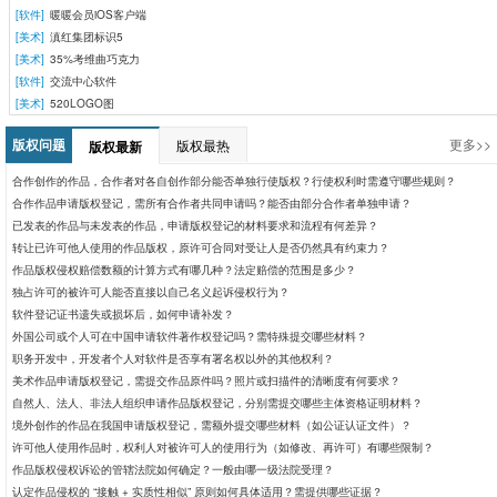
[软件]
暖暖会员iOS客户端
[美术]
滇红集团标识5
[美术]
35%考维曲巧克力
[软件]
交流中心软件
[美术]
520LOGO图
版权问题
更多>>
版权最热
版权最新
合作创作的作品，合作者对各自创作部分能否单独行使版权？行使权利时需遵守哪些规则？
合作作品申请版权登记，需所有合作者共同申请吗？能否由部分合作者单独申请？
已发表的作品与未发表的作品，申请版权登记的材料要求和流程有何差异？
转让已许可他人使用的作品版权，原许可合同对受让人是否仍然具有约束力？
作品版权侵权赔偿数额的计算方式有哪几种？法定赔偿的范围是多少？​
独占许可的被许可人能否直接以自己名义起诉侵权行为？
软件登记证书遗失或损坏后，如何申请补发？
外国公司或个人可在中国申请软件著作权登记吗？需特殊提交哪些材料？
职务开发中，开发者个人对软件是否享有署名权以外的其他权利？
美术作品申请版权登记，需提交作品原件吗？照片或扫描件的清晰度有何要求？
自然人、法人、非法人组织申请作品版权登记，分别需提交哪些主体资格证明材料？
境外创作的作品在我国申请版权登记，需额外提交哪些材料（如公证认证文件）？
许可他人使用作品时，权利人对被许可人的使用行为（如修改、再许可）有哪些限制？
作品版权侵权诉讼的管辖法院如何确定？一般由哪一级法院受理？
认定作品侵权的 “接触 + 实质性相似” 原则如何具体适用？需提供哪些证据？