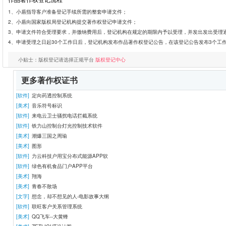
1、小盾指导客户准备登记手续所需的整套申请文件；
2、小盾向国家版权局登记机构提交著作权登记申请文件；
3、申请文件符合受理要求，并缴纳费用后，登记机构在规定的期限内予以受理，并发出发出受理
4、申请受理之日起30个工作日后，登记机构发布作品著作权登记公告，在该登记公告发布3个工
小贴士：版权登记请选择正规平台
版权登记中心
更多著作权证书
[软件]
定向药透控制系统
[美术]
音乐符号标识
[软件]
来电云卫士骚扰电话拦截系统
[软件]
铁力山控制台灯光控制技术软件
[美术]
潮爆三国之周瑜
[美术]
图形
[软件]
力云科技户用宝分布式能源APP软
[软件]
绿色有机食品门户APP平台
[美术]
翔海
[美术]
青春不散场
[文字]
想念，却不想见的人-电影故事大纲
[软件]
联旺客户关系管理系统
[美术]
QQ飞车--大黄蜂