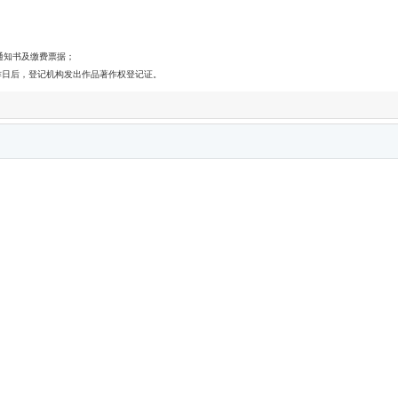
通知书及缴费票据；
作日后，登记机构发出作品著作权登记证。