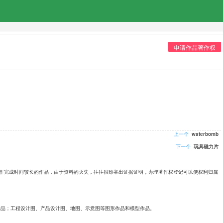
申请作品著作权
上一个
waterbomb
下一个
玩具磁力片
创作完成时间较长的作品，由于资料的灭失，往往很难举出证据证明，办理著作权登记可以使权利归属
作品；工程设计图、产品设计图、地图、示意图等图形作品和模型作品。