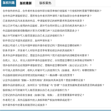
版权问题
版权最热
版权最新
合作创作的作品，合作者对各自创作部分能否单独行使版权？行使权利时需遵守哪些规则？
合作作品申请版权登记，需所有合作者共同申请吗？能否由部分合作者单独申请？
已发表的作品与未发表的作品，申请版权登记的材料要求和流程有何差异？
转让已许可他人使用的作品版权，原许可合同对受让人是否仍然具有约束力？
作品版权侵权赔偿数额的计算方式有哪几种？法定赔偿的范围是多少？​
独占许可的被许可人能否直接以自己名义起诉侵权行为？
软件登记证书遗失或损坏后，如何申请补发？
外国公司或个人可在中国申请软件著作权登记吗？需特殊提交哪些材料？
职务开发中，开发者个人对软件是否享有署名权以外的其他权利？
美术作品申请版权登记，需提交作品原件吗？照片或扫描件的清晰度有何要求？
自然人、法人、非法人组织申请作品版权登记，分别需提交哪些主体资格证明材料？
境外创作的作品在我国申请版权登记，需额外提交哪些材料（如公证认证文件）？
许可他人使用作品时，权利人对被许可人的使用行为（如修改、再许可）有哪些限制？
作品版权侵权诉讼的管辖法院如何确定？一般由哪一级法院受理？
认定作品侵权的 “接触 + 实质性相似” 原则如何具体适用？需提供哪些证据？
摄影作品的侵权认定，如何区分 “合理借鉴” 与 “抄袭”？仅改变拍摄角度或场景是否构成侵权？
版权独占许可的被许可人能否直接以自己名义起诉侵权行为？
已登记的作品内容发生修改（如修订版、续集），是否需要重新申请登记？
作者死亡后，其作品版权中的人身权和财产权如何继承或处理？
软件著作权中的署名权能否转让或放弃？