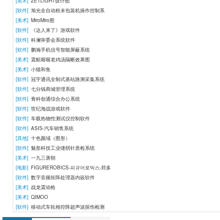
[美术]
ZETLIGHT设计图
[软件]
旭光全自动粉末包装机操作控制系
[美术]
MiroMiro图
[软件]
《达人来了》游戏软件
[软件]
科澜审委会系统软件
[软件]
鹏瀚手机信号智能屏蔽系统
[美术]
震航喔喔老鸡汤隔断效果图
[美术]
小猫和鱼
[软件]
冠宇通讯全制式基站路测采集系统
[软件]
七分钱商城管理系统
[软件]
青科创通综合办公系统
[软件]
世纪海战游戏软件
[软件]
车载热物性测试仪控制软件
[软件]
ASIS-汽车销售系统
[其他]
十色颜域（图形）
[软件]
魅形科技工业缝纫针质检系统
[美术]
一九三唐朝
[电影]
FIGUREROBICS-피규어로빅스-郑多
[软件]
数字音频矩阵处理器内嵌软件
[美术]
战龙震动枪
[美术]
QIMOO
[软件]
移动式车轮相控阵超声波探伤检测