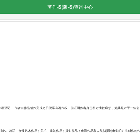
著作权(版权)查询中心
申请登记。 作者自作品创作完成之日便享有著作权，但证明作者身份相对比较麻烦，尤其是对于一些
 曲艺、舞蹈、杂技艺术作品；美术、建筑作品；摄影作品；电影作品和以类似摄制电影的方法创作的