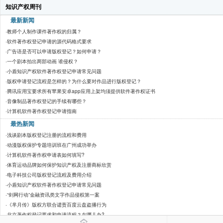
知识产权周刊
最新新闻
·
教师个人制作课件著作权的归属？
·
软件著作权登记申请的源代码格式要求
·
广告语是否可以申请版权登记？如何申请？
·
一个剧本拍出两部动画 谁侵权？
·
小盾知识产权软件著作权登记申请常见问题
·
版权申请登记流程是怎样的？为什么要对作品进行版权登记？
·
腾讯应用宝要求所有苹果安卓app应用上架均须提供软件著作权证书
·
音像制品著作权登记的手续有哪些？
·
计算机软件著作权登记申请指南
最热新闻
·
浅谈剧本版权登记注册的流程和费用
·
动漫版权保护专题培训班在广州成功举办
·
计算机软件著作权申请表如何填写?
·
体育运动品牌如何保护知识产权及注册商标欣赏
·
电子科技公司版权登记流程及费用介绍
·
小盾知识产权软件著作权登记申请常见问题
·
“剑网行动”金融资讯类文字作品侵权第一案
·
《芈月传》版权方联合谴责百度云盘盗播行为
·
北京著作权登记要求和申请流程？在哪儿办?