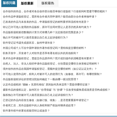
版权问题
版权最热
版权最新
合作创作的作品，合作者对各自创作部分能否单独行使版权？行使权利时需遵守哪些规则？
合作作品申请版权登记，需所有合作者共同申请吗？能否由部分合作者单独申请？
已发表的作品与未发表的作品，申请版权登记的材料要求和流程有何差异？
转让已许可他人使用的作品版权，原许可合同对受让人是否仍然具有约束力？
作品版权侵权赔偿数额的计算方式有哪几种？法定赔偿的范围是多少？​
独占许可的被许可人能否直接以自己名义起诉侵权行为？
软件登记证书遗失或损坏后，如何申请补发？
外国公司或个人可在中国申请软件著作权登记吗？需特殊提交哪些材料？
职务开发中，开发者个人对软件是否享有署名权以外的其他权利？
美术作品申请版权登记，需提交作品原件吗？照片或扫描件的清晰度有何要求？
自然人、法人、非法人组织申请作品版权登记，分别需提交哪些主体资格证明材料？
境外创作的作品在我国申请版权登记，需额外提交哪些材料（如公证认证文件）？
许可他人使用作品时，权利人对被许可人的使用行为（如修改、再许可）有哪些限制？
作品版权侵权诉讼的管辖法院如何确定？一般由哪一级法院受理？
认定作品侵权的 “接触 + 实质性相似” 原则如何具体适用？需提供哪些证据？
摄影作品的侵权认定，如何区分 “合理借鉴” 与 “抄袭”？仅改变拍摄角度或场景是否构成侵权？
版权独占许可的被许可人能否直接以自己名义起诉侵权行为？
已登记的作品内容发生修改（如修订版、续集），是否需要重新申请登记？
作者死亡后，其作品版权中的人身权和财产权如何继承或处理？
软件著作权中的署名权能否转让或放弃？