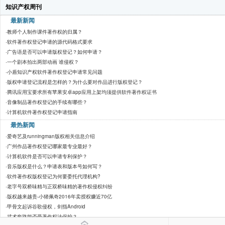
知识产权周刊
最新新闻
·
教师个人制作课件著作权的归属？
·
软件著作权登记申请的源代码格式要求
·
广告语是否可以申请版权登记？如何申请？
·
一个剧本拍出两部动画 谁侵权？
·
小盾知识产权软件著作权登记申请常见问题
·
版权申请登记流程是怎样的？为什么要对作品进行版权登记？
·
腾讯应用宝要求所有苹果安卓app应用上架均须提供软件著作权证书
·
音像制品著作权登记的手续有哪些？
·
计算机软件著作权登记申请指南
最热新闻
·
爱奇艺及runningman版权相关信息介绍
·
广州作品著作权登记哪家最专业最好？
·
计算机软件是否可以申请专利保护？
·
音乐版权是什么？申请表和版本号如何写？
·
软件著作权版权登记为何要委托代理机构?
·
老字号双桥味精与正双桥味精的著作权侵权纠纷
·
版权越来越贵-小猪佩奇2016年卖授权赚近70亿
·
甲骨文起诉谷歌侵权，剑指Android
·
武术套路能否受著作权法保护？