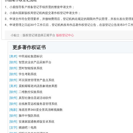
1、小盾指导客户准备登记手续所需的整套申请文件；
2、小盾向国家版权局登记机构提交著作权登记申请文件；
3、申请文件符合受理要求，并缴纳费用后，登记机构在规定的期限内予以受理，并发出发出受理
4、申请受理之日起30个工作日后，登记机构发布作品著作权登记公告，在该登记公告发布3个工
小贴士：版权登记请选择正规平台
版权登记中心
更多著作权证书
[美术]
中民福祉集团标识
[软件]
智慧农业农产品采购平台
[软件]
慧时智能报表系统
[软件]
学生考勤系统
[软件]
环京国资管理资产盘点系统
[美术]
震航喔喔老鸡汤形象墙效果图
[软件]
二维数控实验系统
[软件]
真型社微信圣诞活动软件
[软件]
在线教育远程服务器管理系统
[电影]
海底世界360度全景高清晰视频数
[软件]
脑卒中预防系统
[软件]
安康家园通教师版安卓系统
[文字]
燃烧吧！电商