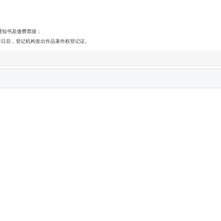
通知书及缴费票据；
作日后，登记机构发出作品著作权登记证。