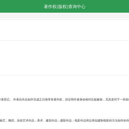
著作权(版权)查询中心
申请登记。 作者自作品创作完成之日便享有著作权，但证明作者身份相对比较麻烦，尤其是对于一些
 曲艺、舞蹈、杂技艺术作品；美术、建筑作品；摄影作品；电影作品和以类似摄制电影的方法创作的