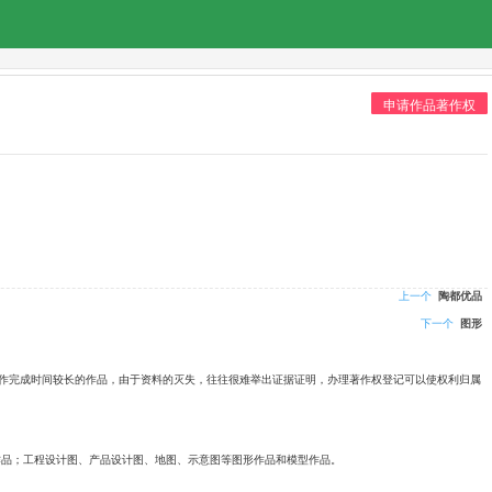
申请作品著作权
上一个
陶都优品
下一个
图形
创作完成时间较长的作品，由于资料的灭失，往往很难举出证据证明，办理著作权登记可以使权利归属
作品；工程设计图、产品设计图、地图、示意图等图形作品和模型作品。