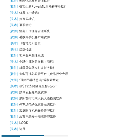
[软件]
昭阳信息发布管理软件
[软件]
银宝山新PowerMIL自动程序单软件
[美术]
灯具（小铃铛）
[美术]
好智多标识
[美术]
茗茶岩坊
[软件]
恒南工作任务管理系统
[软件]
毛线网手机客户端软件
[美术]
《智博力》图案
[美术]
红荔传媒
[软件]
客户关系管理系统
[美术]
全球企业联盟徽标（商标）
[软件]
机载采集器实时多任务软件
[软件]
大华可视化监管平台（食品行业专用
[文字]
“哥德巴赫猜想”与“等和素数定
[美术]
强宁疗法-疼痛克星标识设计
[软件]
媒体云服务系统软件
[软件]
鹏阳前排司乘人员人脸检测软件
[软件]
停车场电子优惠券系统软件
[软件]
宏脉医疗机构账务管理软件
[软件]
农畜产品安全溯源管理系统
[美术]
LOOK
[美术]
边月