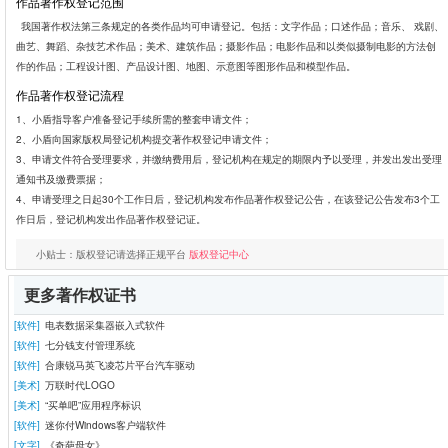
作品著作权登记范围
我国著作权法第三条规定的各类作品均可申请登记。包括：文字作品；口述作品；音乐、 戏剧、
曲艺、舞蹈、杂技艺术作品；美术、建筑作品；摄影作品；电影作品和以类似摄制电影的方法创
作的作品；工程设计图、产品设计图、地图、示意图等图形作品和模型作品。
作品著作权登记流程
1、小盾指导客户准备登记手续所需的整套申请文件；
2、小盾向国家版权局登记机构提交著作权登记申请文件；
3、申请文件符合受理要求，并缴纳费用后，登记机构在规定的期限内予以受理，并发出发出受理
通知书及缴费票据；
4、申请受理之日起30个工作日后，登记机构发布作品著作权登记公告，在该登记公告发布3个工
作日后，登记机构发出作品著作权登记证。
小贴士：版权登记请选择正规平台
版权登记中心
更多著作权证书
[软件]
电表数据采集器嵌入式软件
[软件]
七分钱支付管理系统
[软件]
合康锐马英飞凌芯片平台汽车驱动
[美术]
万联时代LOGO
[美术]
“买单吧”应用程序标识
[软件]
迷你付Windows客户端软件
[文字]
《奇葩母女》