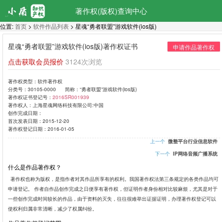
著作权(版权)查询中心
位置:
首页
>
软件作品列表
> 星魂“勇者联盟”游戏软件(ios版)
星魂“勇者联盟”游戏软件(ios版)著作权证书
申请作品著作权
点击获取会员报价
3124次浏览
著作权类型：
软件著作权
分类号：
30105-0000
简称：
“勇者联盟”游戏软件(ios版)
著作权证书登记号：
2016SR001939
著作权人：
上海星魂网络科技有限公司:中国
创作完成日期：
首次发表日期：
2015-12-20
著作权登记日期：
2016-01-05
上一个
微整平台行业信息软件
下一个
IP网络音频广播系统
什么是作品著作权？
著作权也称为版权，是指作者对其作品所享有的权利。我国著作权法第三条规定的各类作品均可
申请登记。 作者自作品创作完成之日便享有著作权，但证明作者身份相对比较麻烦，尤其是对于
一些创作完成时间较长的作品，由于资料的灭失，往往很难举出证据证明，办理著作权登记可以
使权利归属非常清晰，减少了权属纠纷。