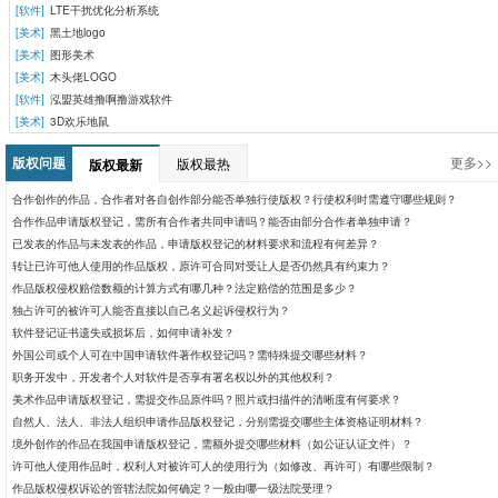
[软件]
LTE干扰优化分析系统
[美术]
黑土地logo
[美术]
图形美术
[美术]
木头佬LOGO
[软件]
泓盟英雄撸啊撸游戏软件
[美术]
3D欢乐地鼠
版权问题
更多>>
版权最热
版权最新
合作创作的作品，合作者对各自创作部分能否单独行使版权？行使权利时需遵守哪些规则？
合作作品申请版权登记，需所有合作者共同申请吗？能否由部分合作者单独申请？
已发表的作品与未发表的作品，申请版权登记的材料要求和流程有何差异？
转让已许可他人使用的作品版权，原许可合同对受让人是否仍然具有约束力？
作品版权侵权赔偿数额的计算方式有哪几种？法定赔偿的范围是多少？​
独占许可的被许可人能否直接以自己名义起诉侵权行为？
软件登记证书遗失或损坏后，如何申请补发？
外国公司或个人可在中国申请软件著作权登记吗？需特殊提交哪些材料？
职务开发中，开发者个人对软件是否享有署名权以外的其他权利？
美术作品申请版权登记，需提交作品原件吗？照片或扫描件的清晰度有何要求？
自然人、法人、非法人组织申请作品版权登记，分别需提交哪些主体资格证明材料？
境外创作的作品在我国申请版权登记，需额外提交哪些材料（如公证认证文件）？
许可他人使用作品时，权利人对被许可人的使用行为（如修改、再许可）有哪些限制？
作品版权侵权诉讼的管辖法院如何确定？一般由哪一级法院受理？