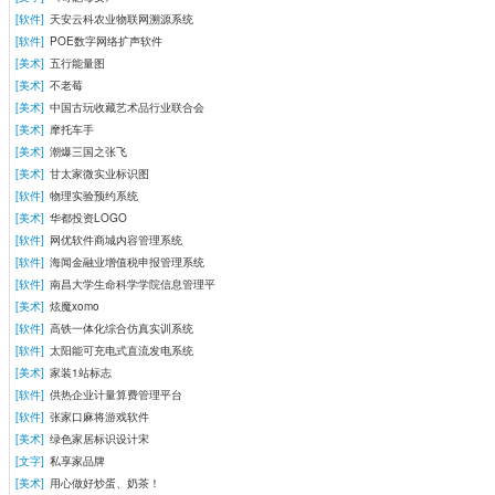
[软件]
天安云科农业物联网溯源系统
[软件]
POE数字网络扩声软件
[美术]
五行能量图
[美术]
不老莓
[美术]
中国古玩收藏艺术品行业联合会
[美术]
摩托车手
[美术]
潮爆三国之张飞
[美术]
甘太家微实业标识图
[软件]
物理实验预约系统
[美术]
华都投资LOGO
[软件]
网优软件商城内容管理系统
[软件]
海闻金融业增值税申报管理系统
[软件]
南昌大学生命科学学院信息管理平
[美术]
炫魔xomo
[软件]
高铁一体化综合仿真实训系统
[软件]
太阳能可充电式直流发电系统
[美术]
家装1站标志
[软件]
供热企业计量算费管理平台
[软件]
张家口麻将游戏软件
[美术]
绿色家居标识设计宋
[文字]
私享家品牌
[美术]
用心做好炒蛋、奶茶！