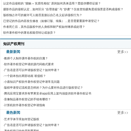
认定作品侵权的 “接触 + 实质性相似” 原则如何具体适用？需提供哪些证据？
摄影作品的侵权认定，如何区分 “合理借鉴” 与 “抄袭”？仅改变拍摄角度或场景是否构成侵权？
版权独占许可的被许可人能否直接以自己名义起诉侵权行为？
已登记的作品内容发生修改（如修订版、续集），是否需要重新申请登记？
作者死亡后，其作品版权中的人身权和财产权如何继承或处理？
软件著作权中的署名权能否转让或放弃？
知识产权周刊
最新新闻
更多>>
·
教师个人制作课件著作权的归属？
·
软件著作权登记申请的源代码格式要求
·
广告语是否可以申请版权登记？如何申请？
·
一个剧本拍出两部动画 谁侵权？
·
小盾知识产权软件著作权登记申请常见问题
·
版权申请登记流程是怎样的？为什么要对作品进行版权登记？
·
腾讯应用宝要求所有苹果安卓app应用上架均须提供软件著作权证书
·
音像制品著作权登记的手续有哪些？
·
计算机软件著作权登记申请指南
最热新闻
更多>>
·
艺术字体字库如何登记版权
·
广告语是否可以申请版权登记？如何申请？
·
著作权登记的作用和重要性