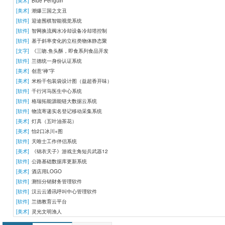
[美术]
Blue Penguin
[美术]
潮爆三国之文丑
[软件]
迎途围棋智能视觉系统
[软件]
智网换流阀水冷却设备冷却塔控制
[软件]
基于斜率变化的立柱类物体静态聚
[文字]
《三吻.鱼头酥，即食系列食品开发
[软件]
兰德统一身份认证系统
[美术]
创意“禅”字
[美术]
米粉干包装袋设计图（益超香开味）
[软件]
千行河马医生中心系统
[软件]
格瑞拓能源能链大数据云系统
[软件]
物流寄递实名登记移动采集系统
[美术]
灯具（五叶油茶花）
[美术]
怡2口冰川+图
[软件]
天唯士工作伴侣系统
[美术]
《锦衣天子》游戏主角短兵武器12
[软件]
公路基础数据库更新系统
[美术]
酒店用LOGO
[软件]
测恒分销财务管理软件
[软件]
汉云云通讯呼叫中心管理软件
[软件]
兰德教育云平台
[美术]
灵光文明渔人