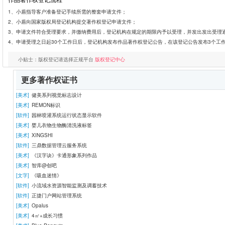
1、小盾指导客户准备登记手续所需的整套申请文件；
2、小盾向国家版权局登记机构提交著作权登记申请文件；
3、申请文件符合受理要求，并缴纳费用后，登记机构在规定的期限内予以受理，并发出发出受理
4、申请受理之日起30个工作日后，登记机构发布作品著作权登记公告，在该登记公告发布3个工
小贴士：版权登记请选择正规平台
版权登记中心
更多著作权证书
[美术]
健美系列视觉标志设计
[美术]
REMON标识
[软件]
园林喷灌系统运行状态显示软件
[美术]
婴儿衣物生物酶清洗液标签
[美术]
XINGSHI
[软件]
三鼎数据管理云服务系统
[美术]
《汉字诀》卡通形象系列作品
[美术]
智库@创吧
[文字]
《吸血迷情》
[软件]
小流域水资源智能监测及调蓄技术
[软件]
正捷门户网站管理系统
[美术]
Opalus
[美术]
4㎡+成长习惯