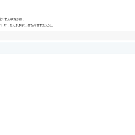
通知书及缴费票据；
作日后，登记机构发出作品著作权登记证。