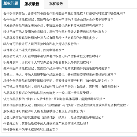
版权问题
版权最热
版权最新
合作创作的作品，合作者对各自创作部分能否单独行使版权？行使权利时需遵守哪些规则？
合作作品申请版权登记，需所有合作者共同申请吗？能否由部分合作者单独申请？
已发表的作品与未发表的作品，申请版权登记的材料要求和流程有何差异？
转让已许可他人使用的作品版权，原许可合同对受让人是否仍然具有约束力？
作品版权侵权赔偿数额的计算方式有哪几种？法定赔偿的范围是多少？​
独占许可的被许可人能否直接以自己名义起诉侵权行为？
软件登记证书遗失或损坏后，如何申请补发？
外国公司或个人可在中国申请软件著作权登记吗？需特殊提交哪些材料？
职务开发中，开发者个人对软件是否享有署名权以外的其他权利？
美术作品申请版权登记，需提交作品原件吗？照片或扫描件的清晰度有何要求？
自然人、法人、非法人组织申请作品版权登记，分别需提交哪些主体资格证明材料？
境外创作的作品在我国申请版权登记，需额外提交哪些材料（如公证认证文件）？
许可他人使用作品时，权利人对被许可人的使用行为（如修改、再许可）有哪些限制？
作品版权侵权诉讼的管辖法院如何确定？一般由哪一级法院受理？
认定作品侵权的 “接触 + 实质性相似” 原则如何具体适用？需提供哪些证据？
摄影作品的侵权认定，如何区分 “合理借鉴” 与 “抄袭”？仅改变拍摄角度或场景是否构成侵权？
版权独占许可的被许可人能否直接以自己名义起诉侵权行为？
已登记的作品内容发生修改（如修订版、续集），是否需要重新申请登记？
作者死亡后，其作品版权中的人身权和财产权如何继承或处理？
软件著作权中的署名权能否转让或放弃？