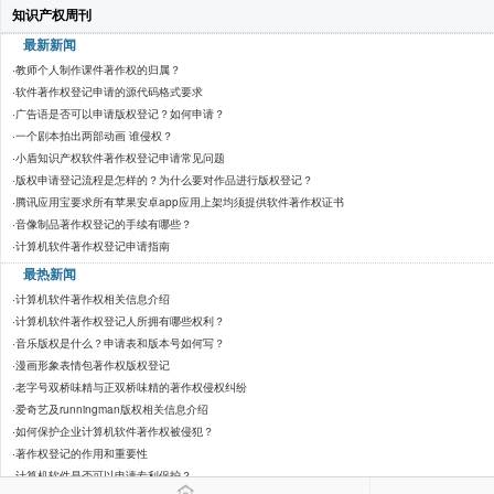
知识产权周刊
最新新闻
·
教师个人制作课件著作权的归属？
·
软件著作权登记申请的源代码格式要求
·
广告语是否可以申请版权登记？如何申请？
·
一个剧本拍出两部动画 谁侵权？
·
小盾知识产权软件著作权登记申请常见问题
·
版权申请登记流程是怎样的？为什么要对作品进行版权登记？
·
腾讯应用宝要求所有苹果安卓app应用上架均须提供软件著作权证书
·
音像制品著作权登记的手续有哪些？
·
计算机软件著作权登记申请指南
最热新闻
·
计算机软件著作权相关信息介绍
·
计算机软件著作权登记人所拥有哪些权利？
·
音乐版权是什么？申请表和版本号如何写？
·
漫画形象表情包著作权版权登记
·
老字号双桥味精与正双桥味精的著作权侵权纠纷
·
爱奇艺及runningman版权相关信息介绍
·
如何保护企业计算机软件著作权被侵犯？
·
著作权登记的作用和重要性
·
计算机软件是否可以申请专利保护？