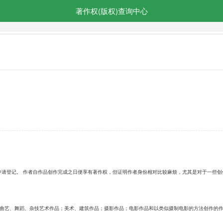
著作权(版权)查询中心
申请登记。 作者自作品创作完成之日便享有著作权，但证明作者身份相对比较麻烦，尤其是对于一些
 曲艺、舞蹈、杂技艺术作品；美术、建筑作品；摄影作品；电影作品和以类似摄制电影的方法创作的